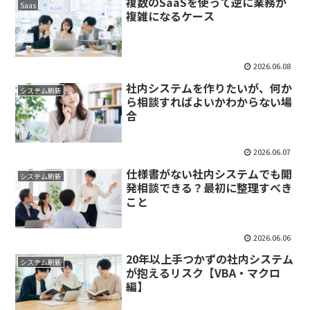
複数のSaaSを使って逆に業務が
Saas
複雑になるケース
2026.06.08
社内システムを作りたいが、何か
システム刷新
ら相談すればよいかわからない場
合
2026.06.07
仕様書がない社内システムでも開
システム刷新
発相談できる？最初に整理すべき
こと
2026.06.06
20年以上手つかずの社内システム
システム刷新
が抱えるリスク【VBA・マクロ
編】