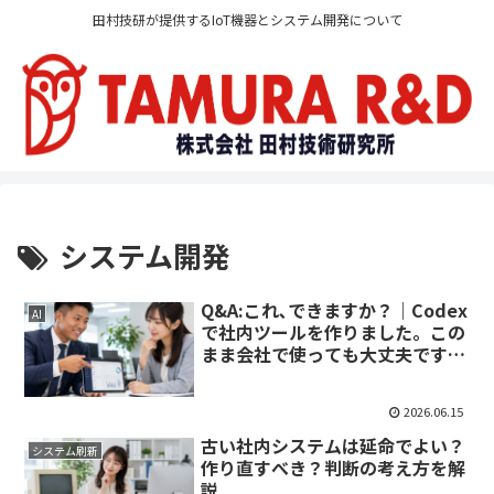
田村技研が提供するIoT機器とシステム開発について
システム開発
Q&A:これ､できますか？｜Codex
AI
で社内ツールを作りました。この
まま会社で使っても大丈夫です
か？
2026.06.15
古い社内システムは延命でよい？
システム刷新
作り直すべき？判断の考え方を解
説