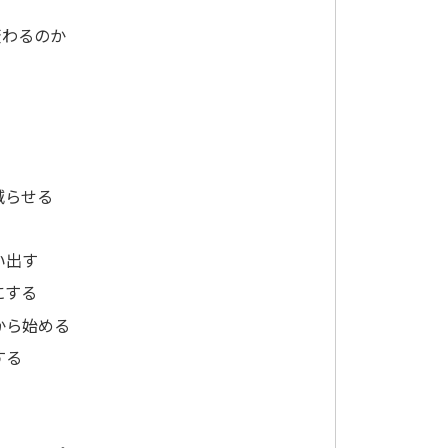
変わるのか
減らせる
い出す
にする
から始める
する